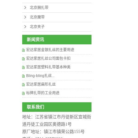
北京捆扎带
北京魔带
北京夹子
新闻资讯
宏达家居金银扎丝的主要用途
宏达家居扎丝公司面包卡扣
宏达家居塑料扎带基本种类
Bling-bling扎丝...
宏达家居扁形扎丝
标牌扎带的工业用途
联系我们
地址：江苏省镇江市丹徒新区宜城街
道丹徒工业园区奥德路1号
原厂地址：镇江市镇荣公路155号