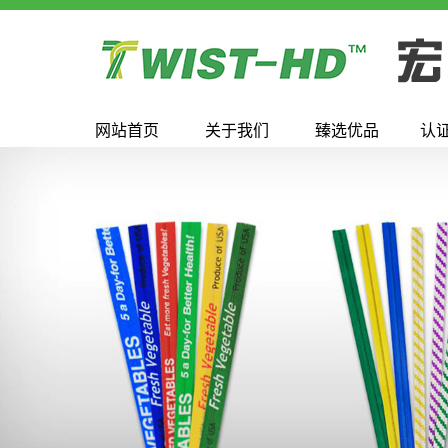
网站首页
关于我们
臻选优品
认
公司简介
北京蔬菜扎带
发展历程
北京纸袋封口带
资质证书
北京口罩鼻梁条
公司环境
北京口罩耳绳
联系我们
北京扎丝
北京扎带
北京扎口线
北京扎线