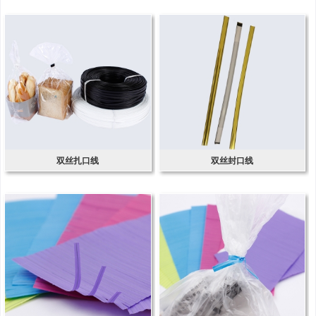
双丝扎口线
双丝封口线