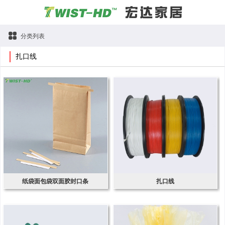
分类列表
扎口线
纸袋面包袋双面胶封口条
扎口线